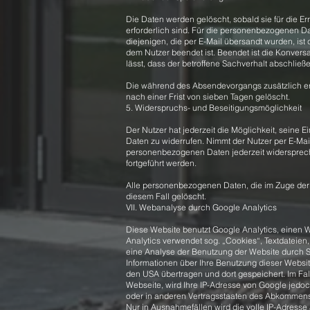
Die Daten werden gelöscht, sobald sie für die E
erforderlich sind. Für die personenbezogenen 
diejenigen, die per E-Mail übersandt wurden, ist 
dem Nutzer beendet ist. Beendet ist die Konve
lässt, dass der betroffene Sachverhalt abschließen
Die während des Absendevorgangs zusätzlich 
nach einer Frist von sieben Tagen gelöscht.
5. Widerspruchs- und Beseitigungsmöglichkeit
Der Nutzer hat jederzeit die Möglichkeit, seine
Daten zu widerrufen. Nimmt der Nutzer per E-Mail
personenbezogenen Daten jederzeit widerspreche
fortgeführt werden.
Alle personenbezogenen Daten, die im Zuge der
diesem Fall gelöscht.
VII. Webanalyse durch Google Analytics
Diese Website benutzt Google Analytics, einen 
Analytics verwendet sog. „Cookies“, Textdateien
eine Analyse der Benutzung der Website durch 
Informationen über Ihre Benutzung dieser Websit
den USA übertragen und dort gespeichert. Im Fal
Webseite, wird Ihre IP-Adresse von Google jedo
oder in anderen Vertragsstaaten des Abkommens
Nur in Ausnahmefällen wird die volle IP-Adress