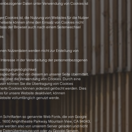
onenbezogener Daten unter Verwendung von Cookies ist
 Cookies ist, die Nutzung von Websites für die Nutzer
rnetseite können ohne den Einsatz von Cookies nicht
h, dass der Browser auch nach einem Seitenwechsel
es:
nen Nutzerdaten werden nicht zur Erstellung von
s Interesse in der Verarbeitung der personenbezogenen
eseitigungsmöglichkeit
peichert und von diesem an unserer Seite übermittelt.
rolle über die Verwendung von Cookies. Durch eine
owser können Sie die Übertragung von Cookies
herte Cookies können jederzeit gelöscht werden. Dies
s für unsere Website deaktiviert, können
ebsite vollumfänglich genutzt werde.
von Schriftarten so genannte Web Fonts, die von Google
nc., 1600 Amphitheatre Parkway, Mountain View, CA 94043,
sie werden also von unserem Server geladen und nicht
ine Datenübertragung von oder zu Google-Servern.