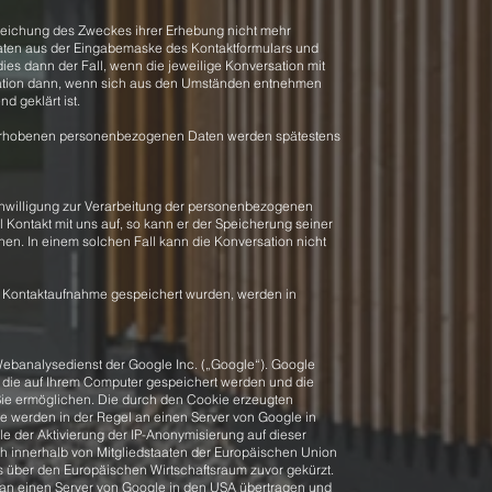
rreichung des Zweckes ihrer Erhebung nicht mehr
Daten aus der Eingabemaske des Kontaktformulars und
dies dann der Fall, wenn die jeweilige Konversation mit
rsation dann, wenn sich aus den Umständen entnehmen
d geklärt ist.
erhobenen personenbezogenen Daten werden spätestens
 Einwilligung zur Verarbeitung der personenbezogenen
 Kontakt mit uns auf, so kann er der Speicherung seiner
n. In einem solchen Fall kann die Konversation nicht
 Kontaktaufnahme gespeichert wurden, werden in
Webanalysedienst der Google Inc. („Google“). Google
, die auf Ihrem Computer gespeichert werden und die
Sie ermöglichen. Die durch den Cookie erzeugten
e werden in der Regel an einen Server von Google in
le der Aktivierung der IP-Anonymisierung auf dieser
ch innerhalb von Mitgliedstaaten der Europäischen Union
 über den Europäischen Wirtschaftsraum zuvor gekürzt.
e an einen Server von Google in den USA übertragen und