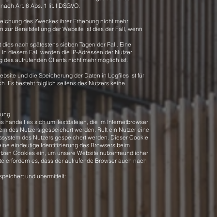
ach Art. 6 Abs. 1 lit. f DSGVO.
rreichung des Zweckes ihrer Erhebung nicht mehr
n zur Bereitstellung der Website ist dies der Fall, wenn
t dies nach spätestens sieben Tagen der Fall. Eine
In diesem Fall werden die IP-Adressen der Nutzer
 des aufrufenden Clients nicht mehr möglich ist.
bsite und die Speicherung der Daten in Logfiles ist für
ch. Es besteht folglich seitens des Nutzers keine
tung
 handelt es sich um Textdateien, die im Internetbrowser
m des Nutzers gespeichert werden. Ruft ein Nutzer eine
bssystem des Nutzers gespeichert werden. Dieser Cookie
 eine eindeutige Identifizierung des Browsers beim
etzen Cookies ein, um unsere Website nutzerfreundlicher
ite erfordern es, dass der aufrufende Browser auch nach
peichert und übermittelt: