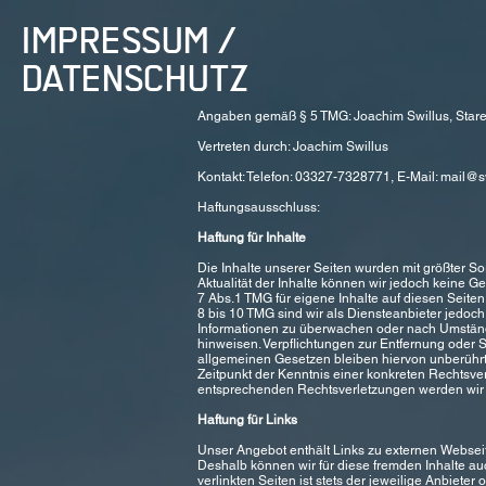
IM
PRESSUM
/
DATENSCHUTZ
Angaben gemäß § 5 TMG: Joachim Swillus, Star
Vertreten durch: Joachim Swillus
Kontakt: Telefon: 03327-7328771, E-Mail:
mail@sw
Haftungsausschluss:
Haftung für Inhalte
Die Inhalte unserer Seiten wurden mit größter Sorgf
Aktualität der Inhalte können wir jedoch keine 
7 Abs.1 TMG für eigene Inhalte auf diesen Seite
8 bis 10 TMG sind wir als Diensteanbieter jedoch 
Informationen zu überwachen oder nach Umständen
hinweisen. Verpflichtungen zur Entfernung oder
allgemeinen Gesetzen bleiben hiervon unberührt.
Zeitpunkt der Kenntnis einer konkreten Rechtsv
entsprechenden Rechtsverletzungen werden wir 
Haftung für Links
Unser Angebot enthält Links zu externen Webseite
Deshalb können wir für diese fremden Inhalte a
verlinkten Seiten ist stets der jeweilige Anbieter 