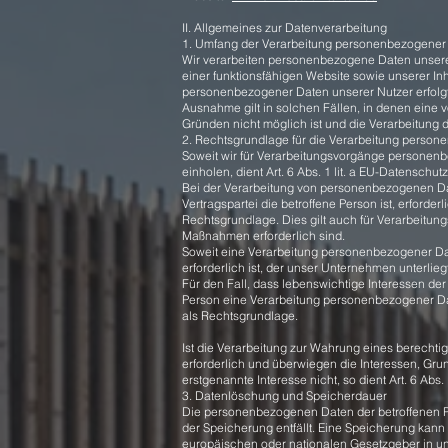
II. Allgemeines zur Datenverarbeitung
1. Umfang der Verarbeitung personenbezogener
Wir verarbeiten personenbezogene Daten unserer 
einer funktionsfähigen Website sowie unserer Inh
personenbezogener Daten unserer Nutzer erfolgt
Ausnahme gilt in solchen Fällen, in denen eine v
Gründen nicht möglich ist und die Verarbeitung de
2. Rechtsgrundlage für die Verarbeitung perso
Soweit wir für Verarbeitungsvorgänge personenb
einholen, dient Art. 6 Abs. 1 lit. a EU-Datensc
Bei der Verarbeitung von personenbezogenen Dat
Vertragspartei die betroffene Person ist, erforderli
Rechtsgrundlage. Dies gilt auch für Verarbeitun
Maßnahmen erforderlich sind.
Soweit eine Verarbeitung personenbezogener Date
erforderlich ist, der unser Unternehmen unterliegt
Für den Fall, dass lebenswichtige Interessen der
Person eine Verarbeitung personenbezogener Date
als Rechtsgrundlage.
Ist die Verarbeitung zur Wahrung eines berechti
erforderlich und überwiegen die Interessen, Gru
erstgenannte Interesse nicht, so dient Art. 6 Abs.
3. Datenlöschung und Speicherdauer
Die personenbezogenen Daten der betroffenen P
der Speicherung entfällt. Eine Speicherung kann
europäischen oder nationalen Gesetzgeber in u