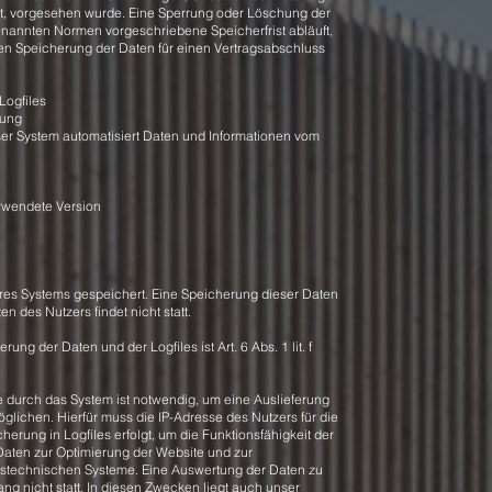
egt, vorgesehen wurde. Eine Sperrung oder Löschung der
enannten Normen vorgeschriebene Speicherfrist abläuft,
eren Speicherung der Daten für einen Vertragsabschluss
 Logfiles
tung
nser System automatisiert Daten und Informationen vom
rwendete Version
eres Systems gespeichert. Eine Speicherung dieser Daten
des Nutzers findet nicht statt.
g der Daten und der Logfiles ist Art. 6 Abs. 1 lit. f
durch das System ist notwendig, um eine Auslieferung
lichen. Hierfür muss die IP-Adresse des Nutzers für die
erung in Logfiles erfolgt, um die Funktionsfähigkeit der
Daten zur Optimierung der Website und zur
onstechnischen Systeme. Eine Auswertung der Daten zu
 nicht statt. In diesen Zwecken liegt auch unser