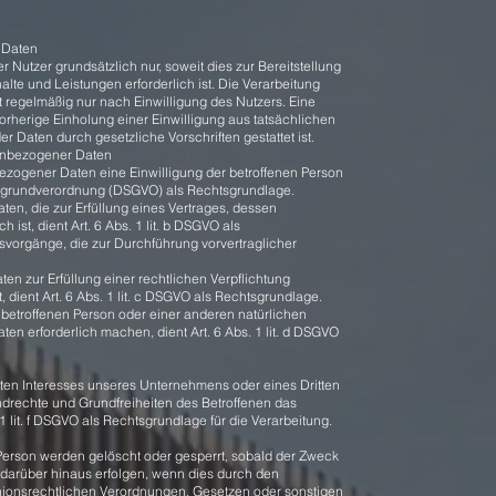
 Daten
Nutzer grundsätzlich nur, soweit dies zur Bereitstellung
alte und Leistungen erforderlich ist. Die Verarbeitung
 regelmäßig nur nach Einwilligung des Nutzers. Eine
orherige Einholung einer Einwilligung aus tatsächlichen
r Daten durch gesetzliche Vorschriften gestattet ist.
nenbezogener Daten
ezogener Daten eine Einwilligung der betroffenen Person
hutzgrundverordnung (DSGVO) als Rechtsgrundlage.
en, die zur Erfüllung eines Vertrages, dessen
ch ist, dient Art. 6 Abs. 1 lit. b DSGVO als
gsvorgänge, die zur Durchführung vorvertraglicher
n zur Erfüllung einer rechtlichen Verpflichtung
, dient Art. 6 Abs. 1 lit. c DSGVO als Rechtsgrundlage.
 betroffenen Person oder einer anderen natürlichen
n erforderlich machen, dient Art. 6 Abs. 1 lit. d DSGVO
gten Interesses unseres Unternehmens oder eines Dritten
ndrechte und Grundfreiheiten des Betroffenen das
 1 lit. f DSGVO als Rechtsgrundlage für die Verarbeitung.
erson werden gelöscht oder gesperrt, sobald der Zweck
 darüber hinaus erfolgen, wenn dies durch den
nionsrechtlichen Verordnungen, Gesetzen oder sonstigen