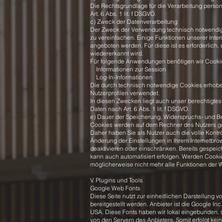
Die Rechtsgrundlage für die Verarbeitung pers
Art. 6 Abs. 1 lit. f DSGVO.
c) Zweck der Datenverarbeitung
Der Zweck der Verwendung technisch notwendiger
zu vereinfachen. Einige Funktionen unserer Inte
angeboten werden. Für diese ist es erforderlic
wiedererkannt wird.
Für folgende Anwendungen benötigen wir Cooki
Informationen zur Session
Log-In-Informationen
Die durch technisch notwendige Cookies erhobe
Nutzerprofilen verwendet.
In diesen Zwecken liegt auch unser berechtigte
Daten nach Art. 6 Abs. 1 lit. f DSGVO.
e) Dauer der Speicherung, Widerspruchs- und B
Cookies werden auf dem Rechner des Nutzers ges
Daher haben Sie als Nutzer auch die volle Kont
Änderung der Einstellungen in Ihrem Internetbr
deaktivieren oder einschränken. Bereits gespeic
kann auch automatisiert erfolgen. Werden Cookie
möglicherweise nicht mehr alle Funktionen der W
V. Plugins und Tools
Google Web Fonts
Diese Seite nutzt zur einheitlichen Darstellung 
bereitgestellt werden. Anbieter ist die Google I
USA. Diese Fonts haben wir lokal eingebunden, 
von den Servern des Anbieters. Somit erfolgt ke