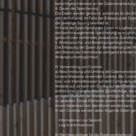
berechtigtes Interesse an der Datenverarbeitung n
4. Dauer der Speicherung
Die Daten werden gelöscht, sobald sie für die E
erforderlich sind. Im Falle der Erfassung der Date
die jeweilige Sitzung beendet ist.
Im Falle der Speicherung der Daten in Logfiles is
darüberhinausgehende Speicherung ist möglich. 
gelöscht oder verfremdet, sodass eine Zuordnung
5. Widerspruchs- und Beseitigungsmöglichkeit
Die Erfassung der Daten zur Bereitstellung der We
den Betrieb der Internetseite zwingend erforderli
Widerspruchsmöglichkeit.
IV. Verwendung von Cookies
a) Beschreibung und Umfang der Datenverarbei
Unsere Webseite verwendet Cookies. Bei Cookies
bzw. vom Internetbrowser auf dem Computersyste
Website auf, so kann ein Cookie auf dem Betrie
enthält eine charakteristische Zeichenfolge, die
erneuten Aufrufen der Website ermöglicht. Wir s
zu gestalten. Einige Elemente unserer Internetse
einem Seitenwechsel identifiziert werden kann.
In den Cookies werden dabei folgende Daten ges
Informationen zur Session
Log-In-Informationen
b) Rechtsgrundlage für die Datenverarbeitung