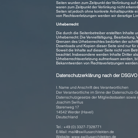
Seiten wurden zum Zeitpunkt der Verlinkung auf 
waren zum Zeitpunkt der Verlinkung nicht erkennb
Seiten ist jedoch ohne konkrete Anhaltspunkte e
von Rechtsverletzungen werden wir derartige Li
Urheberrecht
Die durch die Seitenbetreiber erstellten Inhalte
Urheberrecht. Die Vervielfältigung, Bearbeitung,
Grenzen des Urheberrechtes bedürfen der schrift
Downloads und Kopien dieser Seite sind nur für d
Soweit die Inhalte auf dieser Seite nicht vom Bet
beachtet. Insbesondere werden Inhalte Dritter al
Urheberrechtsverletzung aufmerksam werden, bit
Bekanntwerden von Rechtsverletzungen werden w
Datenschutzerklärung nach der DSGVO
I. Name und Anschrift des Verantwortlichen
Der Verantwortliche im Sinne der Datenschutz-
Datenschutzgesetze der Mitgliedsstaaten sowie s
Joachim Swillus
Starenweg 17
14542 Werder (Havel)
Deutschland
Tel.: +49 (0) 3327-7328771
E-Mail:
mail@swillusarchitekten.de
Website:
www.swillusarchitekten.de