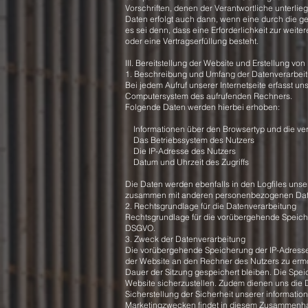
Vorschriften, denen der Verantwortliche unterli
Daten erfolgt auch dann, wenn eine durch die g
es sei denn, dass eine Erforderlichkeit zur weit
oder eine Vertragserfüllung besteht.
III. Bereitstellung der Website und Erstellung von
1. Beschreibung und Umfang der Datenverarbei
Bei jedem Aufruf unserer Internetseite erfasst u
Computersystem des aufrufenden Rechners.
Folgende Daten werden hierbei erhoben:
Informationen über den Browsertyp und die ve
Das Betriebssystem des Nutzers
Die IP-Adresse des Nutzers
Datum und Uhrzeit des Zugriffs
Die Daten werden ebenfalls in den Logfiles uns
zusammen mit anderen personenbezogenen Daten 
2. Rechtsgrundlage für die Datenverarbeitung
Rechtsgrundlage für die vorübergehende Speicherun
DSGVO.
3. Zweck der Datenverarbeitung
Die vorübergehende Speicherung der IP-Adresse 
der Website an den Rechner des Nutzers zu ermög
Dauer der Sitzung gespeichert bleiben. Die Speich
Website sicherzustellen. Zudem dienen uns die 
Sicherstellung der Sicherheit unserer informati
Marketingzwecken findet in diesem Zusammenhang