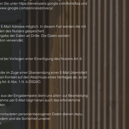
en Sie unter
https://developers.google.com/fonts/faq
und
/www.google.com/policies/privacy/.
e E-Mail-Adresse möglich. In diesem Fall werden die mit
en des Nutzers gespeichert.
gabe der Daten an Dritte. Die Daten werden
tion verwendet.
t bei Vorliegen einer Einwilligung des Nutzers Art. 6
 die im Zuge einer Übersendung einer E-Mail übermittelt
-Mail-Kontakt auf den Abschluss eines Vertrages ab, so ist
Art. 6 Abs. 1 lit. b DSGVO.
aus der Eingabemaske dient uns allein zur Bearbeitung
ahme per E-Mail liegt hieran auch das erforderliche
ten.
rarbeiteten personenbezogenen Daten dienen dazu,
dern und die Sicherheit unserer
n.