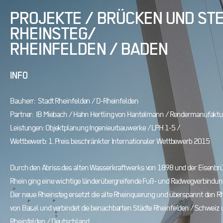
PROJEKTE / BR
ÜCKEN UND ST
RHEINSTEG/
RHEINFELD
EN / BADEN
INFO
Bauherr: Stadt Rheinfelden / D-Rheinfelden
Partner: IB Miebach / Hahn Her
tling von Hantelmann / Rendermanufaktu
Leistungen: Objektplanung Ingenieurbauwerke / LPH 1-5 /
Wettbewerb: 1. Preis beschränkter Internationaler Wettbewerb 201
5
Durch den Abriss des alten Wasserkraftwerks von 1898 und der Eisenbr
Rhein ging eine wichtige länderübergreifende Fuß- und Radwegverbindung
Der neue Rheinsteg ersetzt die alte Rheinquerung und überspannt den Rh
von Ba
sel und verbindet die benachbarten Städte Rheinfelden / Schweiz
Rheinfelden / Deutschland.