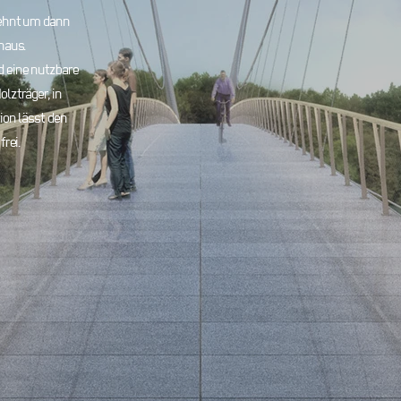
lehnt um dann
naus.
d eine nutzbare
lzträger, in
ion lässt den
frei.