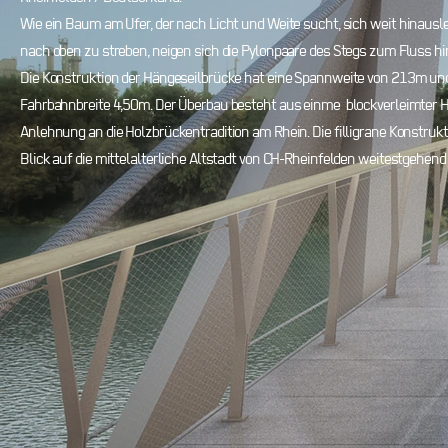
Wie ein Baum am Ufer, der nach Licht und Weite sucht, sich w
eit hinaus
nach oben zu streben, neigen sich die Pylonpaare des Stegs zum Fluss hi
Die Konstruktion der Hängeseilbrücke hat eine Spannweite von 213m un
Fahrbahnbreite 4,50m. Der Überbau besteht aus einme blockverleimter Ho
Anlehnung an die Holzbrückentradition am Rhein. Die filligrane Konstrukt
Blick auf die mittelalterliche Altstadt von CH-Rheinfelden weitestgehen
d 