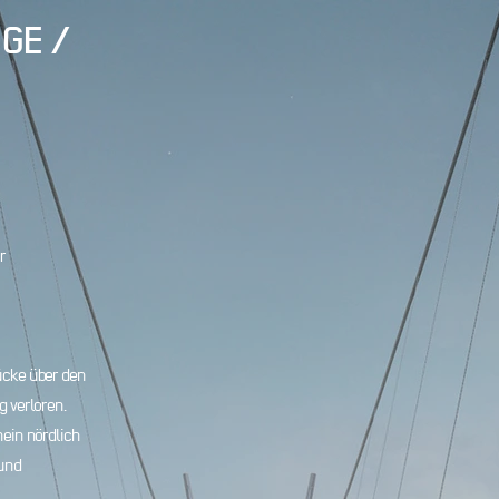
EGE
/
r
ücke über den
 verloren.
ein nördlich
 und