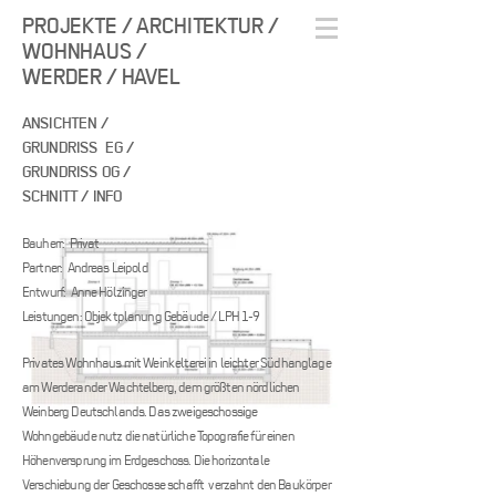
PROJEKTE / ARCHITEKTUR
/
WOHNHAUS /
WERDER / HAVEL
ANSICHTEN /
GRUNDRISS EG
/
GRUNDRISS OG /
SCHNITT
/
INFO
Bauherr: Privat
Partner: Andreas Leipold
Entwurf: Anne Hölzinger
Leistungen: Objektplanung Gebäude / L
PH 1-9
Privates
Wohnha
us
mit We
inkelterei
in leichter Südhanglage
am
Werderander Wachtelberg, dem größten
nördlichen
Weinberg Deutschlands. Das zweigeschossige
Wohngebäude nutz die natürliche Topografie für einen
Höhenversprung im Erdgeschoss. Die horizontale
Verschiebung der Geschosse schafft verzahnt den Baukörper