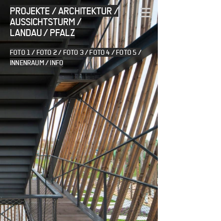
PROJEKTE / ARCHITEKTUR
/
AUSSICHTSTURM /
LANDAU / PFALZ
FOTO 1
/
FOTO 2
/
FO
TO 3
/
FOTO 4
/
FOTO 5
/
INNENRAUM
/
INFO